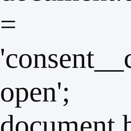
=
'consent__
open';
document.b