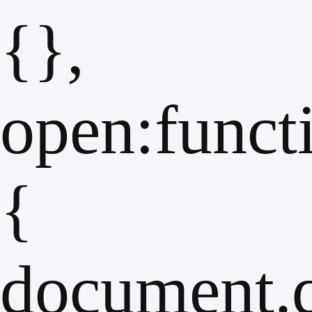
{},
open:funct
{
document.q