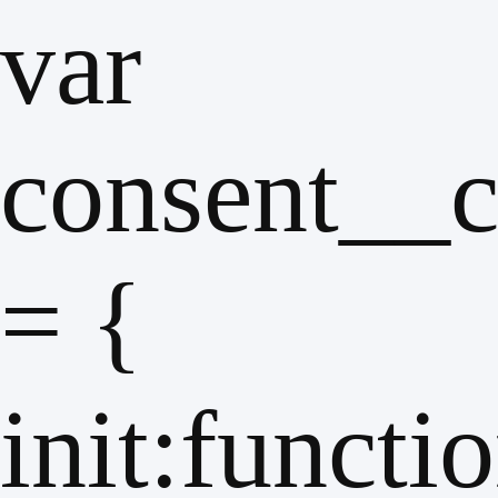
var
consent__c
= {
init:functi