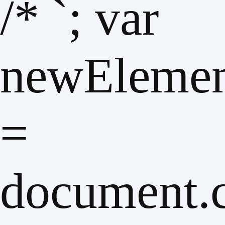
/*
`; var
newEleme
=
document.c