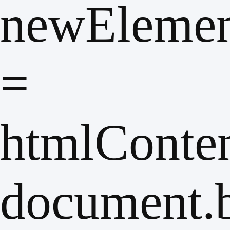
newEleme
=
htmlConten
document.