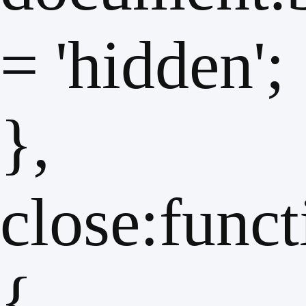
= 'hidden';
},
close:funct
{