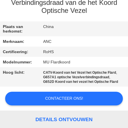
CONTACTEER
Verbindingsdraad van de het Koord
ONS
Optische Vezel
NIEUWS
Plaats van
China
herkomst:
Merknaam:
ANC
GEVALLEN
Certificering:
RoHS
Modelnummer:
MU Flardkoord
NEWS
Hoog licht:
,
CATV-Koord van het Vezel het Optische Flard
,
G657A1 optische Vezelverbindingsdraad
SITEMAP
G652D Koord van het vezel het Optische Flard
PRIVACY
CONTACTEER ONS!
POLICY
DETAILS ONTVOUWEN