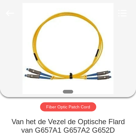
Limited.
All
Rights
Reserved.
Developed
by
ECER
HUIS
PRODUCTEN
ONGEVEER
ONS
FABRIEKSREIS
Fiber Optic Patch Cord
KWALITEITSCONTROLE
Van het de Vezel de Optische Flard
van G657A1 G657A2 G652D