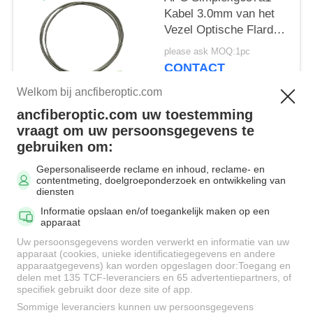
Kabel 3.0mm van het
Vezel Optische Flard
Gepantserde Buis
please ask MOQ:1pc
CONTACT
Welkom bij ancfiberoptic.com
ancfiberoptic.com uw toestemming
populaire categorieën
Alle
vraagt om uw persoonsgegevens te
gebruiken om:
Gepersonaliseerde reclame en inhoud, reclame- en
MPO Fiber Optic
Fiber Optic Patch
contentmeting, doelgroeponderzoek en ontwikkeling van
Cable
Cord
diensten
Informatie opslaan en/of toegankelijk maken op een
apparaat
Het
Uw persoonsgegevens worden verwerkt en informatie van uw
Fiber Optic Adapters
Koordschakelaars
apparaat (cookies, unieke identificatiegegevens en andere
van het vezelflard
apparaatgegevens) kan worden opgeslagen door:Toegang en
delen met 135 TCF-leveranciers en 65 advertentiepartners, of
specifiek gebruikt door deze site of app.
Optische vezelkabel
Fiber Optic Attenuator
Sommige leveranciers kunnen uw persoonsgegevens