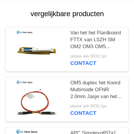
vergelijkbare producten
Van het het Flardkoord
FTTX van LSZH SM
OM2 OM3 OM5
Optisch Duplex het
please ask MOQ:1pc
Flardkoord
CONTACT
OM5 duplex het Koord
Multimode OFNR
2.0mm Jasje van het
Vezel Optisch Flard
please ask MOQ:1pc
CONTACT
APC Simplexg657a1